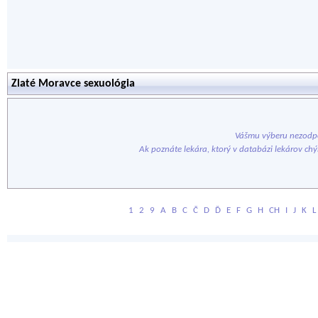
Zlaté Moravce sexuológia
Vášmu výberu nezodpo
Ak poznáte lekára, ktorý v databázi lekárov ch
1
2
9
A
B
C
Č
D
Ď
E
F
G
H
CH
I
J
K
L