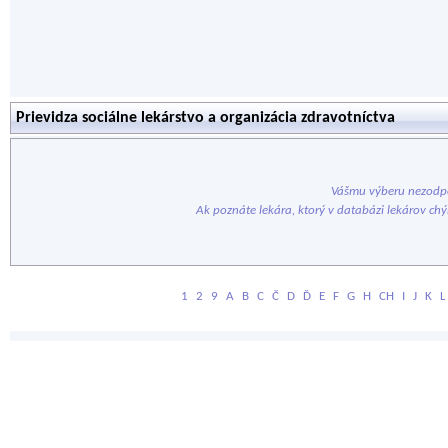
Prievidza sociálne lekárstvo a organizácia zdravotníctva
Vášmu výberu nezodpo
Ak poznáte lekára, ktorý v databázi lekárov ch
1
2
9
A
B
C
Č
D
Ď
E
F
G
H
CH
I
J
K
L