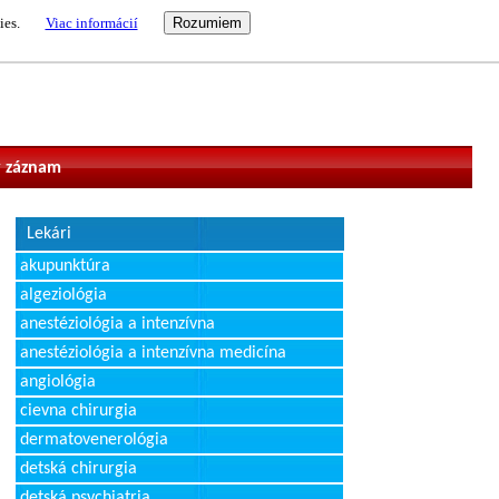
ies.
Viac informácií
vateľ
 záznam
Lekári
akupunktúra
algeziológia
anestéziológia a intenzívna
anestéziológia a intenzívna medicína
angiológia
cievna chirurgia
dermatovenerológia
detská chirurgia
detská psychiatria