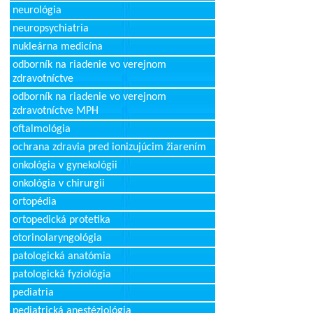
neurológia
neuropsychiatria
nukleárna medicína
odborník na riadenie vo verejnom
zdravotníctve
odborník na riadenie vo verejnom
zdravotníctve MPH
oftalmológia
ochrana zdravia pred ionizujúcim žiarením
onkológia v gynekológii
onkológia v chirurgii
ortopédia
ortopedická protetika
otorinolaryngológia
patologická anatómia
patologická fyziológia
pediatria
pediatrická anestéziológia