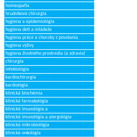
homeopatia
hrudníková chirurgia
hygiena a epidemiológia
hygiena detí a mládeže
hygiena práce a choroby z povolania
hygiena výživy
hygiena životného prostredia (a zdravia)
chirurgia
infektológia
kardiochirurgia
kardiológia
klinická biochémia
klinická farmakológia
klinická imunológia a
klinická imunológia a alergológia
klinická mikrobiológia
klinická onkológia