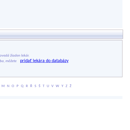
vedá žiaden lekár.
pridať lekára do databázy
ýba, môžete
M
N
O
P
Q
R
Ř
S
Š
T
U
V
W
Y
Z
Ž