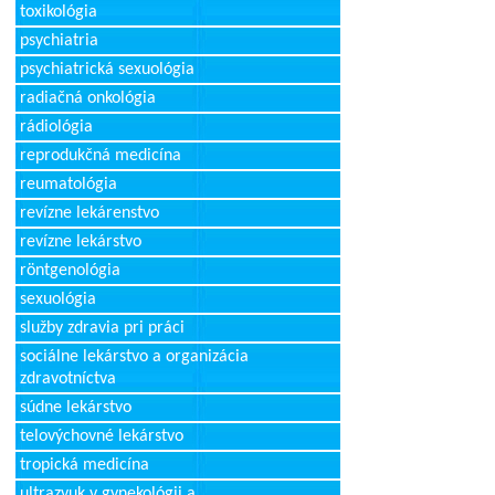
toxikológia
psychiatria
psychiatrická sexuológia
radiačná onkológia
rádiológia
reprodukčná medicína
reumatológia
revízne lekárenstvo
revízne lekárstvo
röntgenológia
sexuológia
služby zdravia pri práci
sociálne lekárstvo a organizácia
zdravotníctva
súdne lekárstvo
telovýchovné lekárstvo
tropická medicína
ultrazvuk v gynekológii a