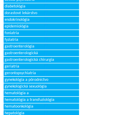
diabetológia
dorastové lekárstvo
endokrinológia
epidemiológia
foniatria
fyziatria
gastroenterológia
gastroenterologická
gastroenterologická chirurgia
geriatria
gerontopsychiatria
gynekológia a pôrodníctvo
gynekologická sexuológia
hematológia a
hematológia a transfuziológia
hematoonkológia
hepatológia