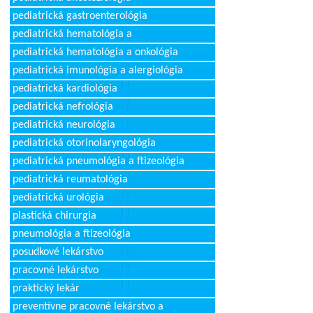
pediatrická gastroenterológia
pediatrická hematológia a
pediatrická hematológia a onkológia
pediatrická imunológia a alergiológia
pediatrická kardiológia
pediatrická nefrológia
pediatrická neurológia
pediatrická otorinolaryngológia
pediatrická pneumológia a ftizeológia
pediatrická reumatológia
pediatrická urológia
plastická chirurgia
pneumológia a ftizeológia
posudkové lekárstvo
pracovné lekárstvo
praktický lekár
preventívne pracovné lekárstvo a