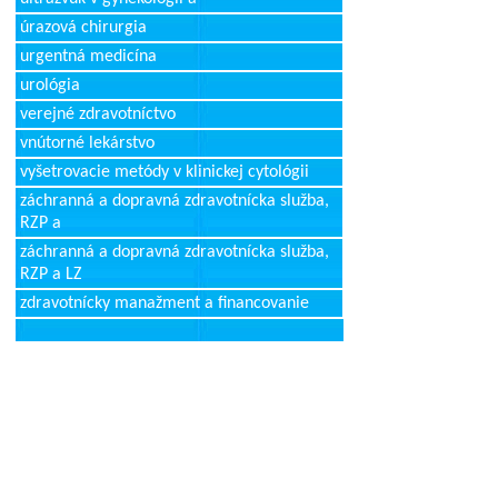
úrazová chirurgia
urgentná medicína
urológia
verejné zdravotníctvo
vnútorné lekárstvo
vyšetrovacie metódy v klinickej cytológii
záchranná a dopravná zdravotnícka služba,
RZP a
záchranná a dopravná zdravotnícka služba,
RZP a LZ
zdravotnícky manažment a financovanie