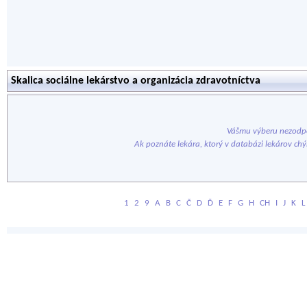
Skalica sociálne lekárstvo a organizácia zdravotníctva
Vášmu výberu nezodpo
Ak poznáte lekára, ktorý v databázi lekárov ch
1
2
9
A
B
C
Č
D
Ď
E
F
G
H
CH
I
J
K
L