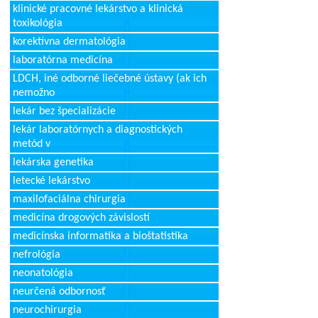
klinické pracovné lekárstvo a klinická
toxikológia
korektívna dermatológia
laboratórna medicína
LDCH, iné odborné liečebné ústavy (ak ich
nemožno
lekár bez špecializácie
lekár laboratórnych a diagnostických
metód v
lekárska genetika
letecké lekárstvo
maxilofaciálna chirurgia
medicína drogových závislostí
medicínska informatika a bioštatistika
nefrológia
neonatológia
neurčená odbornosť
neurochirurgia