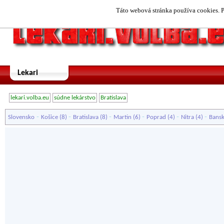
Táto webová stránka používa cookies. P
Lekari
lekari.volba.eu
súdne lekárstvo
Bratislava
-
-
-
-
-
-
Slovensko
Košice
(8)
Bratislava
(8)
Martin
(6)
Poprad
(4)
Nitra
(4)
Bansk