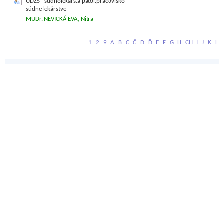
UDZS - súdnolekárs.a patol.pracovisko
súdne lekárstvo
MUDr. NEVICKÁ EVA, Nitra
1
2
9
A
B
C
Č
D
Ď
E
F
G
H
CH
I
J
K
L