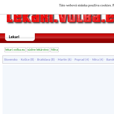
Táto webová stránka používa cookies. P
Lekari
lekari.volba.eu
súdne lekárstvo
Nitra
-
-
-
-
-
-
Slovensko
Košice
(8)
Bratislava
(8)
Martin
(6)
Poprad
(4)
Nitra
(4)
Bansk