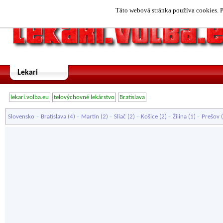
Táto webová stránka používa cookies. P
Lekari
lekari.volba.eu
telovýchovné lekárstvo
Bratislava
-
-
-
-
-
-
Slovensko
Bratislava
(4)
Martin
(2)
Sliač
(2)
Košice
(2)
Žilina
(1)
Prešov
(