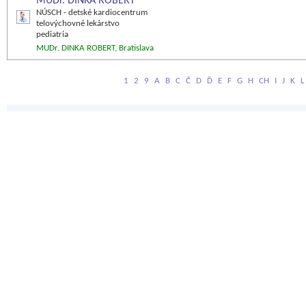
MUDr. DINKA ROBERT
NÚSCH - detské kardiocentrum
telovýchovné lekárstvo
pediatria
MUDr. DINKA ROBERT, Bratislava
1
2
9
A
B
C
Č
D
Ď
E
F
G
H
CH
I
J
K
L