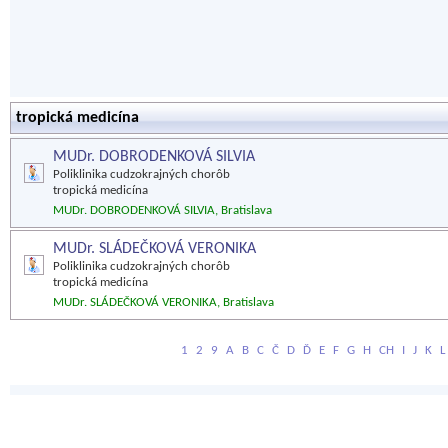
tropická medicína
MUDr. DOBRODENKOVÁ SILVIA
Poliklinika cudzokrajných chorôb
tropická medicína
MUDr. DOBRODENKOVÁ SILVIA, Bratislava
MUDr. SLÁDEČKOVÁ VERONIKA
Poliklinika cudzokrajných chorôb
tropická medicína
MUDr. SLÁDEČKOVÁ VERONIKA, Bratislava
1
2
9
A
B
C
Č
D
Ď
E
F
G
H
CH
I
J
K
L