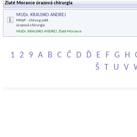
Zlaté Moravce úrazová chirurgia
MUDr. KRAUSKO ANDREJ
MNsP - chirurg.odd.
úrazová chirurgia
MUDr. KRAUSKO ANDREJ, Zlaté Moravce
1
2
9
A
B
C
Č
D
Ď
E
F
G
H
Š
T
U
V