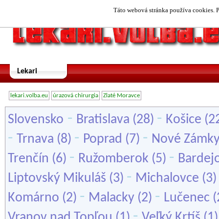
Táto webová stránka používa cookies. P
Lekari
lekari.volba.eu
úrazová chirurgia
Zlaté Moravce
-
-
Slovensko
Bratislava
(28)
Košice
(2
-
-
-
Trnava
(8)
Poprad
(7)
Nové Zámk
-
-
Trenčín
(6)
Ružomberok
(5)
Bardej
-
Liptovský Mikuláš
(3)
Michalovce
(3
-
-
Komárno
(2)
Malacky
(2)
Lučenec
(
-
Vranov nad Topľou
(1)
Veľký Krtíš
(1