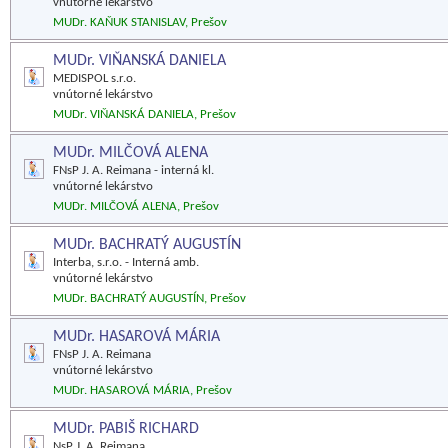
vnútorné lekárstvo
MUDr. KAŇUK STANISLAV, Prešov
MUDr. VIŇANSKÁ DANIELA
MEDISPOL s.r.o.
vnútorné lekárstvo
MUDr. VIŇANSKÁ DANIELA, Prešov
MUDr. MILČOVÁ ALENA
FNsP J. A. Reimana - interná kl.
vnútorné lekárstvo
MUDr. MILČOVÁ ALENA, Prešov
MUDr. BACHRATÝ AUGUSTÍN
Interba, s.r.o. - Interná amb.
vnútorné lekárstvo
MUDr. BACHRATÝ AUGUSTÍN, Prešov
MUDr. HASAROVÁ MÁRIA
FNsP J. A. Reimana
vnútorné lekárstvo
MUDr. HASAROVÁ MÁRIA, Prešov
MUDr. PABIŠ RICHARD
NsP J. A. Reimana