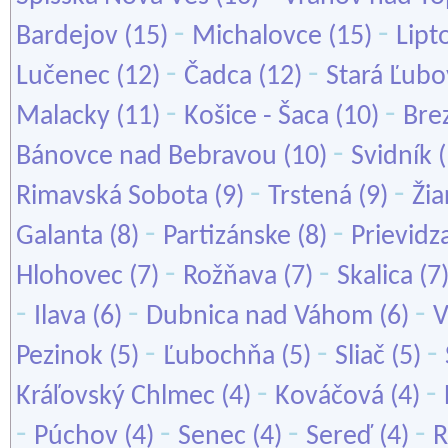
-
-
Bardejov
(15)
Michalovce
(15)
Lipt
-
-
Lučenec
(12)
Čadca
(12)
Stará Ľub
-
-
Malacky
(11)
Košice - Šaca
(10)
Bre
-
Bánovce nad Bebravou
(10)
Svidník
(
-
-
Rimavská Sobota
(9)
Trstená
(9)
Ži
-
-
Galanta
(8)
Partizánske
(8)
Prievidz
-
-
Hlohovec
(7)
Rožňava
(7)
Skalica
(7
-
-
-
Ilava
(6)
Dubnica nad Váhom
(6)
V
-
-
-
Pezinok
(5)
Ľubochňa
(5)
Sliač
(5)
-
-
Kráľovský Chlmec
(4)
Kováčová
(4)
-
-
-
-
Púchov
(4)
Senec
(4)
Sereď
(4)
R