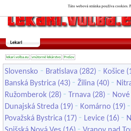
Táto webová stránka používa cookies. P
Lekari
lekari.volba.eu
vnútorné lekárstvo
Prešov
-
-
Slovensko
Bratislava
(282)
Košice
(
-
-
Banská Bystrica
(43)
Žilina
(40)
Nitr
-
-
Ružomberok
(28)
Trnava
(28)
Nové
-
Dunajská Streda
(19)
Komárno
(19)
-
-
Považská Bystrica
(17)
Levice
(16)
N
-
Spišská Nová Ves
(16)
Vranov nad To