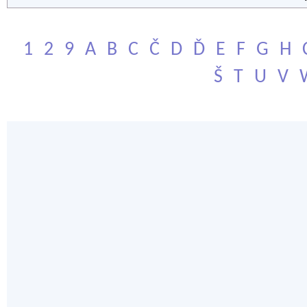
1
2
9
A
B
C
Č
D
Ď
E
F
G
H
Š
T
U
V