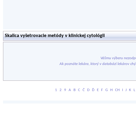
Skalica vyšetrovacie metódy v klinickej cytológii
Vášmu výberu nezodpo
Ak poznáte lekára, ktorý v databázi lekárov ch
1
2
9
A
B
C
Č
D
Ď
E
F
G
H
CH
I
J
K
L