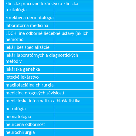
klinické pracovné lekárstvo a klinická
toxikológia
korektívna dermatológia
laboratórna medicína
LDCH, iné odborné liečebné ústavy (ak ich
nemožno
lekár bez špecializácie
lekár laboratórnych a diagnostických
metód v
lekárska genetika
letecké lekárstvo
maxilofaciálna chirurgia
medicína drogových závislostí
medicínska informatika a bioštatistika
nefrológia
neonatológia
neurčená odbornosť
neurochirurgia