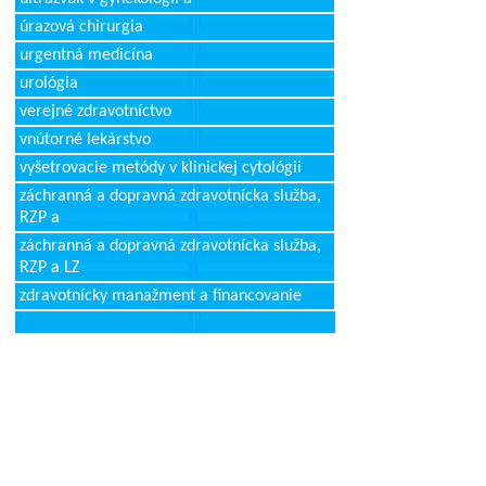
úrazová chirurgia
urgentná medicína
urológia
verejné zdravotníctvo
vnútorné lekárstvo
vyšetrovacie metódy v klinickej cytológii
záchranná a dopravná zdravotnícka služba,
RZP a
záchranná a dopravná zdravotnícka služba,
RZP a LZ
zdravotnícky manažment a financovanie