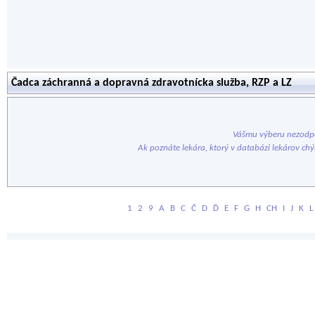
Čadca záchranná a dopravná zdravotnícka služba, RZP a LZ
Vášmu výberu nezodpo
Ak poznáte lekára, ktorý v databázi lekárov ch
1
2
9
A
B
C
Č
D
Ď
E
F
G
H
CH
I
J
K
L