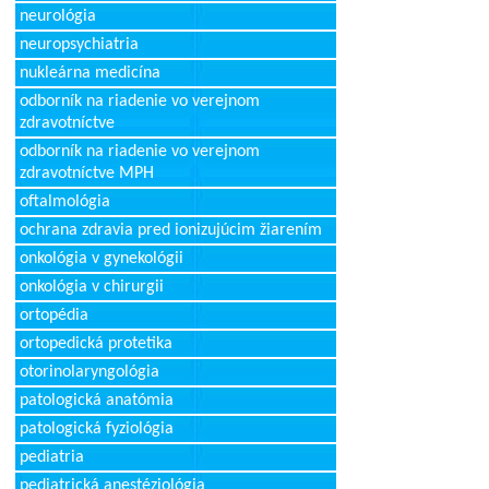
neurológia
neuropsychiatria
nukleárna medicína
odborník na riadenie vo verejnom
zdravotníctve
odborník na riadenie vo verejnom
zdravotníctve MPH
oftalmológia
ochrana zdravia pred ionizujúcim žiarením
onkológia v gynekológii
onkológia v chirurgii
ortopédia
ortopedická protetika
otorinolaryngológia
patologická anatómia
patologická fyziológia
pediatria
pediatrická anestéziológia