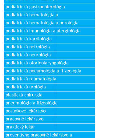
pediatrická gastroenterológia
pediatrická hematológia a
pediatrická hematológia a onkológia
pediatrická imunológia a alergiológia
pediatrická kardiológia
pediatrická nefrológia
pediatrická neurológia
pediatrická otorinolaryngológia
pediatrická pneumológia a ftizeológia
pediatrická reumatológia
pediatrická urológia
plastická chirurgia
pneumológia a ftizeológia
posudkové lekárstvo
pracovné lekárstvo
praktický lekár
preventívne pracovné lekárstvo a