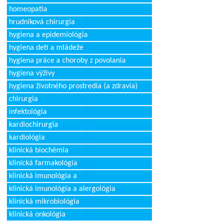
homeopatia
hrudníková chirurgia
hygiena a epidemiológia
hygiena detí a mládeže
hygiena práce a choroby z povolania
hygiena výživy
hygiena životného prostredia (a zdravia)
chirurgia
infektológia
kardiochirurgia
kardiológia
klinická biochémia
klinická farmakológia
klinická imunológia a
klinická imunológia a alergológia
klinická mikrobiológia
klinická onkológia