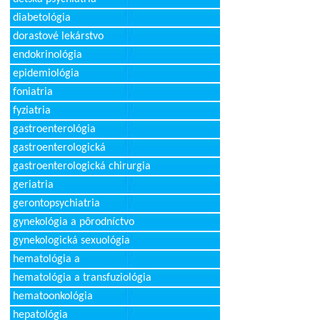
diabetológia
dorastové lekárstvo
endokrinológia
epidemiológia
foniatria
fyziatria
gastroenterológia
gastroenterologická
gastroenterologická chirurgia
geriatria
gerontopsychiatria
gynekológia a pôrodníctvo
gynekologická sexuológia
hematológia a
hematológia a transfuziológia
hematoonkológia
hepatológia