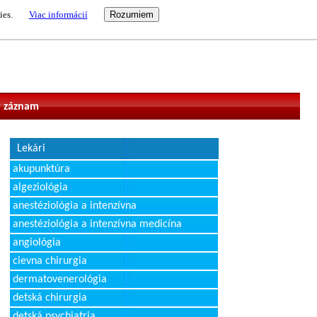
ies.
Viac informácií
vateľ
 záznam
Lekári
akupunktúra
algeziológia
anestéziológia a intenzívna
anestéziológia a intenzívna medicína
angiológia
cievna chirurgia
dermatovenerológia
detská chirurgia
detská psychiatria