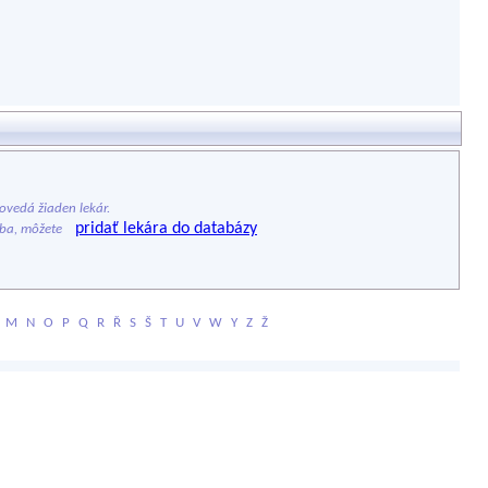
vedá žiaden lekár.
pridať lekára do databázy
ýba, môžete
M
N
O
P
Q
R
Ř
S
Š
T
U
V
W
Y
Z
Ž