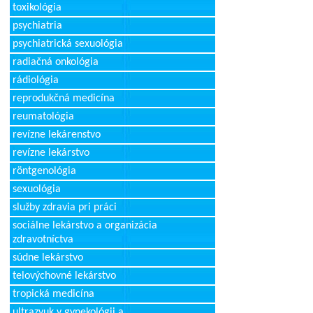
toxikológia
psychiatria
psychiatrická sexuológia
radiačná onkológia
rádiológia
reprodukčná medicína
reumatológia
revízne lekárenstvo
revízne lekárstvo
röntgenológia
sexuológia
služby zdravia pri práci
sociálne lekárstvo a organizácia
zdravotníctva
súdne lekárstvo
telovýchovné lekárstvo
tropická medicína
ultrazvuk v gynekológii a