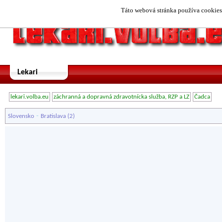
Táto webová stránka používa cookies.
Lekari
lekari.volba.eu
záchranná a dopravná zdravotnícka služba, RZP a LZ
Čadca
-
Slovensko
Bratislava
(2)