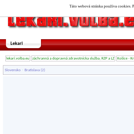
Táto webová stránka používa cookies. P
Lekari
lekari.volba.eu
záchranná a dopravná zdravotnícka služba, RZP a LZ
Košice - K
-
Slovensko
Bratislava
(2)