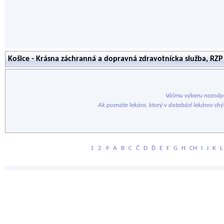
Košice - Krásna záchranná a dopravná zdravotnícka služba, RZP
Vášmu výberu nezodpo
Ak poznáte lekára, ktorý v databázi lekárov ch
1
2
9
A
B
C
Č
D
Ď
E
F
G
H
CH
I
J
K
L