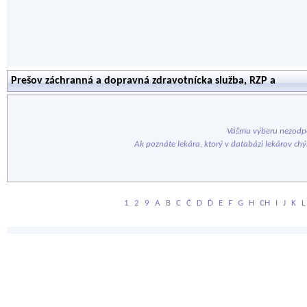
Prešov záchranná a dopravná zdravotnícka služba, RZP a
Vášmu výberu nezodpo
Ak poznáte lekára, ktorý v databázi lekárov ch
1
2
9
A
B
C
Č
D
Ď
E
F
G
H
CH
I
J
K
L