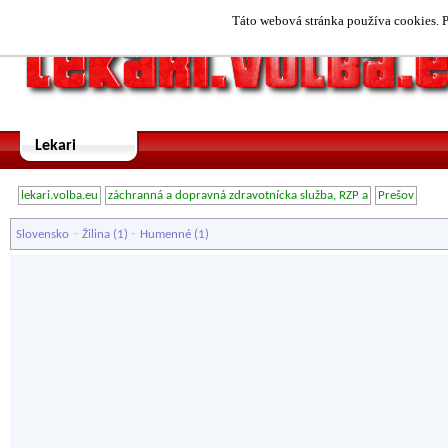
Táto webová stránka používa cookies. P
Lekari
lekari.volba.eu
záchranná a dopravná zdravotnícka služba, RZP a
Prešov
-
-
Slovensko
Žilina
(1)
Humenné
(1)