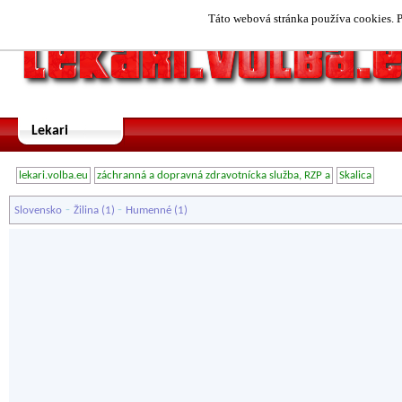
Táto webová stránka používa cookies. P
Lekari
lekari.volba.eu
záchranná a dopravná zdravotnícka služba, RZP a
Skalica
-
-
Slovensko
Žilina
(1)
Humenné
(1)