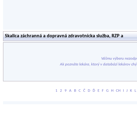
Skalica záchranná a dopravná zdravotnícka služba, RZP a
Vášmu výberu nezodpo
Ak poznáte lekára, ktorý v databázi lekárov ch
1
2
9
A
B
C
Č
D
Ď
E
F
G
H
CH
I
J
K
L