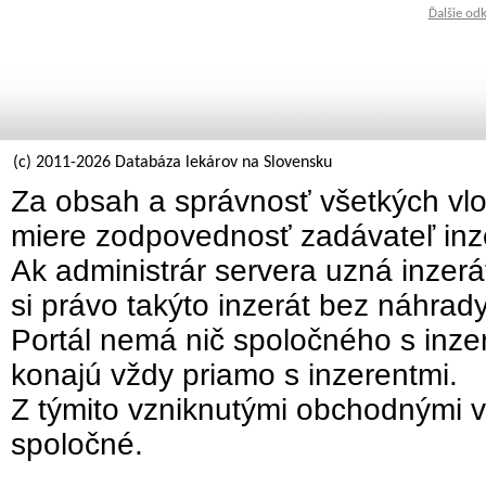
Ďalšie od
(c) 2011-2026 Databáza lekárov na Slovensku
Za obsah a správnosť všetkých vlo
miere zodpovednosť zadávateľ inz
Ak administrár servera uzná inzer
si právo takýto inzerát bez náhrad
Portál nemá nič spoločného s inzer
konajú vždy priamo s inzerentmi.
Z týmito vzniknutými obchodnými v
spoločné.