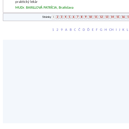
praktický lekár
MUDr. BARILLOVÁ PATRÍCIA, Bratislava
Stránky
1
2
3
4
5
6
7
8
9
10
11
12
13
14
15
16
1
1
2
9
A
B
C
Č
D
Ď
E
F
G
H
CH
I
J
K
L