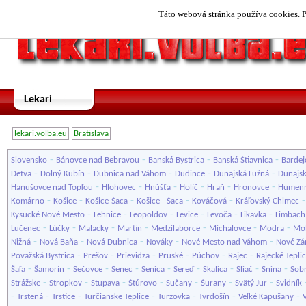
Táto webová stránka používa cookies. P
Lekari
lekari.volba.eu
Bratislava
-
-
-
-
Slovensko
Bánovce nad Bebravou
Banská Bystrica
Banská Štiavnica
Bardej
-
-
-
-
-
Detva
Dolný Kubín
Dubnica nad Váhom
Dudince
Dunajská Lužná
Dunajsk
-
-
-
-
-
-
Hanušovce nad Topľou
Hlohovec
Hnúšťa
Holíč
Hraň
Hronovce
Humen
-
-
-
-
-
Komárno
Košice
Košice-Šaca
Košice - Šaca
Kováčová
Kráľovský Chlmec
-
-
-
-
-
-
Kysucké Nové Mesto
Lehnice
Leopoldov
Levice
Levoča
Likavka
Limbach
-
-
-
-
-
-
-
Lučenec
Lúčky
Malacky
Martin
Medzilaborce
Michalovce
Modra
Mol
-
-
-
-
-
Nižná
Nová Baňa
Nová Dubnica
Nováky
Nové Mesto nad Váhom
Nové Z
-
-
-
-
-
-
Považská Bystrica
Prešov
Prievidza
Pruské
Púchov
Rajec
Rajecké Tepli
-
-
-
-
-
-
-
-
-
Šaľa
Šamorín
Sečovce
Senec
Senica
Sereď
Skalica
Sliač
Snina
Sob
-
-
-
-
-
-
-
Strážske
Stropkov
Stupava
Štúrovo
Sučany
Šurany
Svätý Jur
Svidník
-
-
-
-
-
-
-
Trstená
Trstice
Turčianske Teplice
Turzovka
Tvrdošín
Veľké Kapušany