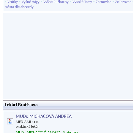
-
-
-
-
-
-
Vrútky
Vyšné Hágy
Vyšné Ružbachy
Vysoké Tatry
Žarnovica
Želiezovce
města dle abecedy
Lekári Bratislava
MUDr. MICHAČOVÁ ANDREA
MED-AMI s.r.o.
praktický lekár
MUDr. MICHAČOVÁ ANDREA, Bratislava