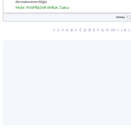
dermatovenerológia
MUDr. POSPÍŠILOVÁ EMÍLIA, Čadca
Stránky
1
1
2
9
A
B
C
Č
D
Ď
E
F
G
H
CH
I
J
K
L