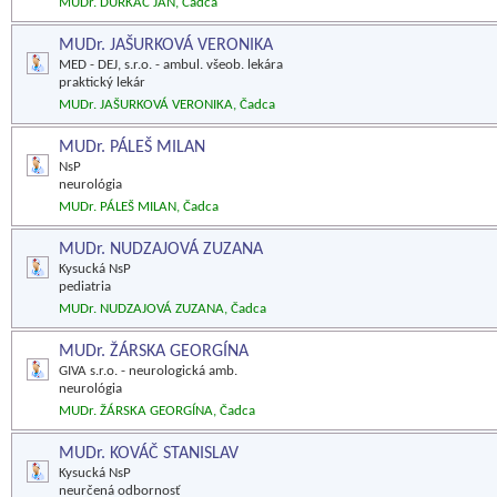
MUDr. ĎURKÁČ JÁN, Čadca
MUDr. JAŠURKOVÁ VERONIKA
MED - DEJ, s.r.o. - ambul. všeob. lekára
praktický lekár
MUDr. JAŠURKOVÁ VERONIKA, Čadca
MUDr. PÁLEŠ MILAN
NsP
neurológia
MUDr. PÁLEŠ MILAN, Čadca
MUDr. NUDZAJOVÁ ZUZANA
Kysucká NsP
pediatria
MUDr. NUDZAJOVÁ ZUZANA, Čadca
MUDr. ŽÁRSKA GEORGÍNA
GIVA s.r.o. - neurologická amb.
neurológia
MUDr. ŽÁRSKA GEORGÍNA, Čadca
MUDr. KOVÁČ STANISLAV
Kysucká NsP
neurčená odbornosť