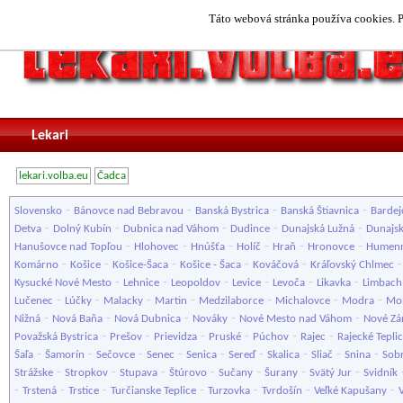
Táto webová stránka používa cookies. P
Lekari
lekari.volba.eu
Čadca
-
-
-
-
Slovensko
Bánovce nad Bebravou
Banská Bystrica
Banská Štiavnica
Bardej
-
-
-
-
-
Detva
Dolný Kubín
Dubnica nad Váhom
Dudince
Dunajská Lužná
Dunajsk
-
-
-
-
-
-
Hanušovce nad Topľou
Hlohovec
Hnúšťa
Holíč
Hraň
Hronovce
Humen
-
-
-
-
-
Komárno
Košice
Košice-Šaca
Košice - Šaca
Kováčová
Kráľovský Chlmec
-
-
-
-
-
-
Kysucké Nové Mesto
Lehnice
Leopoldov
Levice
Levoča
Likavka
Limbach
-
-
-
-
-
-
-
Lučenec
Lúčky
Malacky
Martin
Medzilaborce
Michalovce
Modra
Mol
-
-
-
-
-
Nižná
Nová Baňa
Nová Dubnica
Nováky
Nové Mesto nad Váhom
Nové Z
-
-
-
-
-
-
Považská Bystrica
Prešov
Prievidza
Pruské
Púchov
Rajec
Rajecké Tepli
-
-
-
-
-
-
-
-
-
Šaľa
Šamorín
Sečovce
Senec
Senica
Sereď
Skalica
Sliač
Snina
Sob
-
-
-
-
-
-
-
Strážske
Stropkov
Stupava
Štúrovo
Sučany
Šurany
Svätý Jur
Svidník
-
-
-
-
-
-
-
Trstená
Trstice
Turčianske Teplice
Turzovka
Tvrdošín
Veľké Kapušany