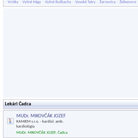
-
-
-
-
-
-
Vrútky
Vyšné Hágy
Vyšné Ružbachy
Vysoké Tatry
Žarnovica
Želiezovce
Lekári Čadca
MUDr. MIKOVČÁK JOZEF
KAMIEM s.r.o. - kardiol. amb.
kardiológia
MUDr. MIKOVČÁK JOZEF, Čadca