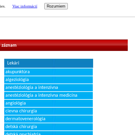
ies.
Viac informácií
vateľ
 záznam
Lekári
akupunktúra
algeziológia
anestéziológia a intenzívna
anestéziológia a intenzívna medicína
angiológia
cievna chirurgia
dermatovenerológia
detská chirurgia
detská psychiatria