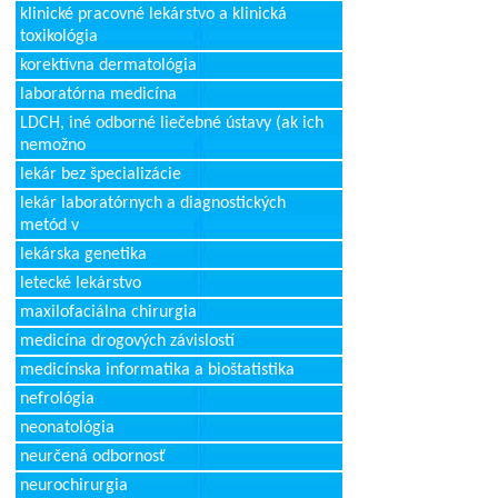
klinické pracovné lekárstvo a klinická
toxikológia
korektívna dermatológia
laboratórna medicína
LDCH, iné odborné liečebné ústavy (ak ich
nemožno
lekár bez špecializácie
lekár laboratórnych a diagnostických
metód v
lekárska genetika
letecké lekárstvo
maxilofaciálna chirurgia
medicína drogových závislostí
medicínska informatika a bioštatistika
nefrológia
neonatológia
neurčená odbornosť
neurochirurgia