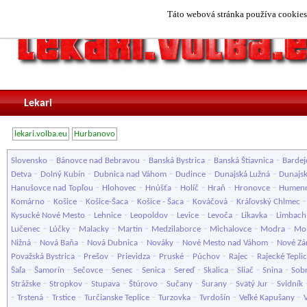
Táto webová stránka používa cookies.
Lekari
lekari.volba.eu
Hurbanovo
-
-
-
-
Slovensko
Bánovce nad Bebravou
Banská Bystrica
Banská Štiavnica
Bardej
-
-
-
-
-
Detva
Dolný Kubín
Dubnica nad Váhom
Dudince
Dunajská Lužná
Dunajsk
-
-
-
-
-
-
Hanušovce nad Topľou
Hlohovec
Hnúšťa
Holíč
Hraň
Hronovce
Humen
-
-
-
-
-
Komárno
Košice
Košice-Šaca
Košice - Šaca
Kováčová
Kráľovský Chlmec
-
-
-
-
-
-
Kysucké Nové Mesto
Lehnice
Leopoldov
Levice
Levoča
Likavka
Limbach
-
-
-
-
-
-
-
Lučenec
Lúčky
Malacky
Martin
Medzilaborce
Michalovce
Modra
Mol
-
-
-
-
-
Nižná
Nová Baňa
Nová Dubnica
Nováky
Nové Mesto nad Váhom
Nové Z
-
-
-
-
-
-
Považská Bystrica
Prešov
Prievidza
Pruské
Púchov
Rajec
Rajecké Tepli
-
-
-
-
-
-
-
-
-
Šaľa
Šamorín
Sečovce
Senec
Senica
Sereď
Skalica
Sliač
Snina
Sob
-
-
-
-
-
-
-
Strážske
Stropkov
Stupava
Štúrovo
Sučany
Šurany
Svätý Jur
Svidník
-
-
-
-
-
-
-
Trstená
Trstice
Turčianske Teplice
Turzovka
Tvrdošín
Veľké Kapušany