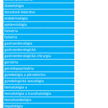
diabetológia
dorastové lekárstvo
endokrinológia
epidemiológia
foniatria
fyziatria
gastroenterológia
gastroenterologická
gastroenterologická chirurgia
geriatria
gerontopsychiatria
gynekológia a pôrodníctvo
gynekologická sexuológia
hematológia a
hematológia a transfuziológia
hematoonkológia
hepatológia