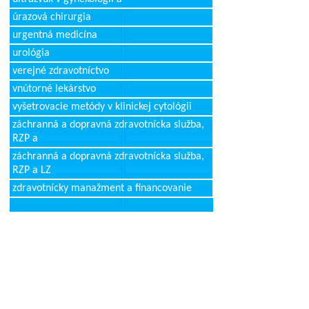
úrazová chirurgia
urgentná medicína
urológia
verejné zdravotníctvo
vnútorné lekárstvo
vyšetrovacie metódy v klinickej cytológii
záchranná a dopravná zdravotnícka služba,
RZP a
záchranná a dopravná zdravotnícka služba,
RZP a LZ
zdravotnícky manažment a financovanie