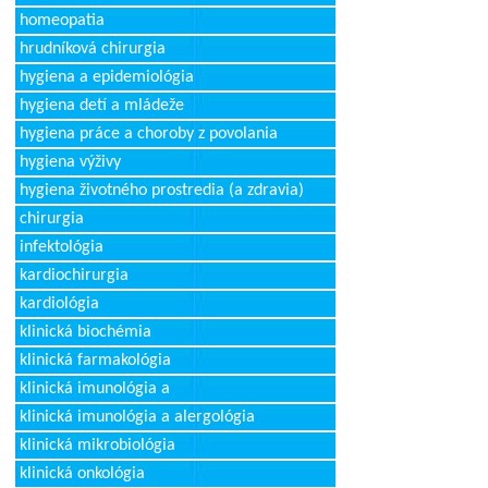
homeopatia
hrudníková chirurgia
hygiena a epidemiológia
hygiena detí a mládeže
hygiena práce a choroby z povolania
hygiena výživy
hygiena životného prostredia (a zdravia)
chirurgia
infektológia
kardiochirurgia
kardiológia
klinická biochémia
klinická farmakológia
klinická imunológia a
klinická imunológia a alergológia
klinická mikrobiológia
klinická onkológia