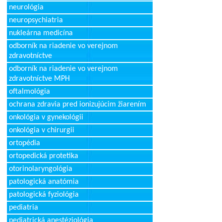
neurológia
neuropsychiatria
nukleárna medicína
odborník na riadenie vo verejnom
zdravotníctve
odborník na riadenie vo verejnom
zdravotníctve MPH
oftalmológia
ochrana zdravia pred ionizujúcim žiarením
onkológia v gynekológii
onkológia v chirurgii
ortopédia
ortopedická protetika
otorinolaryngológia
patologická anatómia
patologická fyziológia
pediatria
pediatrická anestéziológia