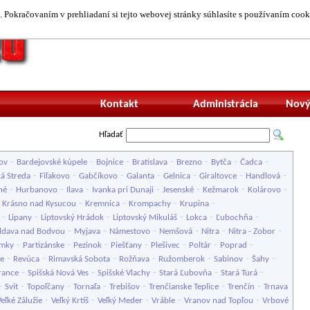
 Pokračovaním v prehliadaní si tejto webovej stránky súhlasíte s používaním cook
Neprihlásený uží
Kontakt
Administrácia
Nový
Hľadať
-
-
-
-
-
-
-
ov
Bardejovské kúpele
Bojnice
Bratislava
Brezno
Bytča
Čadca
-
-
-
-
-
-
-
á Streda
Fiľakovo
Gabčíkovo
Galanta
Gelnica
Giraltovce
Handlová
-
-
-
-
-
-
-
né
Hurbanovo
Ilava
Ivanka pri Dunaji
Jesenské
Kežmarok
Kolárovo
-
-
-
-
-
Krásno nad Kysucou
Kremnica
Krompachy
Krupina
-
-
-
-
-
-
Lipany
Liptovský Hrádok
Liptovský Mikuláš
Lokca
Ľubochňa
-
-
-
-
-
-
dava nad Bodvou
Myjava
Námestovo
Nemšová
Nitra
Nitra - Zobor
-
-
-
-
-
-
-
ámky
Partizánske
Pezinok
Piešťany
Plešivec
Poltár
Poprad
-
-
-
-
-
-
-
ce
Revúca
Rimavská Sobota
Rožňava
Ružomberok
Sabinov
Šahy
-
-
-
-
-
rance
Spišská Nová Ves
Spišské Vlachy
Stará Ľubovňa
Stará Turá
-
-
-
-
-
-
-
Svit
Topoľčany
Tornaľa
Trebišov
Trenčianske Teplice
Trenčín
Trnava
-
-
-
-
-
Veľké Zálužie
Veľký Krtíš
Veľký Meder
Vráble
Vranov nad Topľou
Vrbové