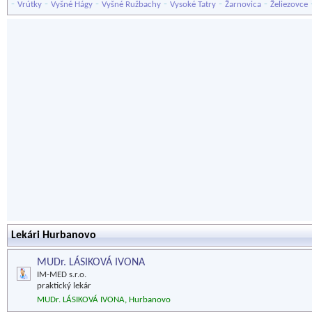
-
-
-
-
-
-
Vrútky
Vyšné Hágy
Vyšné Ružbachy
Vysoké Tatry
Žarnovica
Želiezovce
Lekári Hurbanovo
MUDr. LÁSIKOVÁ IVONA
IM-MED s.r.o.
praktický lekár
MUDr. LÁSIKOVÁ IVONA, Hurbanovo