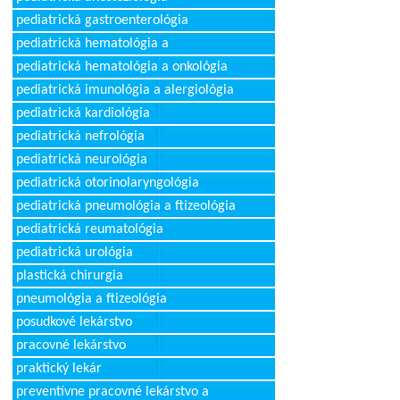
pediatrická gastroenterológia
pediatrická hematológia a
pediatrická hematológia a onkológia
pediatrická imunológia a alergiológia
pediatrická kardiológia
pediatrická nefrológia
pediatrická neurológia
pediatrická otorinolaryngológia
pediatrická pneumológia a ftizeológia
pediatrická reumatológia
pediatrická urológia
plastická chirurgia
pneumológia a ftizeológia
posudkové lekárstvo
pracovné lekárstvo
praktický lekár
preventívne pracovné lekárstvo a