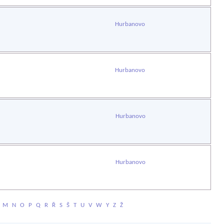
Hurbanovo
Hurbanovo
Hurbanovo
Hurbanovo
M
N
O
P
Q
R
Ř
S
Š
T
U
V
W
Y
Z
Ž