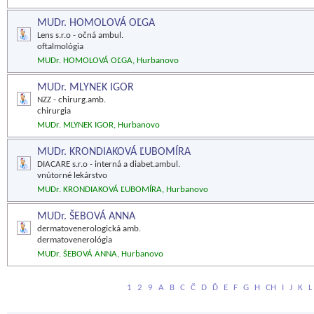
MUDr. HOMOLOVÁ OĽGA
Lens s.r.o - očná ambul.
oftalmológia
MUDr. HOMOLOVÁ OĽGA, Hurbanovo
MUDr. MLYNEK IGOR
NZZ - chirurg.amb.
chirurgia
MUDr. MLYNEK IGOR, Hurbanovo
MUDr. KRONDIAKOVÁ ĽUBOMÍRA
DIACARE s.r.o - interná a diabet.ambul.
vnútorné lekárstvo
MUDr. KRONDIAKOVÁ ĽUBOMÍRA, Hurbanovo
MUDr. ŠEBOVÁ ANNA
dermatovenerologická amb.
dermatovenerológia
MUDr. ŠEBOVÁ ANNA, Hurbanovo
1
2
9
A
B
C
Č
D
Ď
E
F
G
H
CH
I
J
K
L