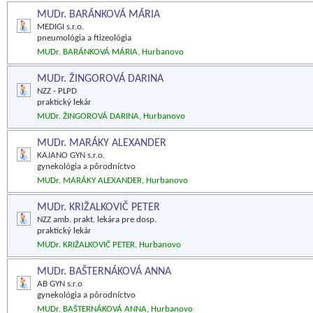
MUDr. BARÁNKOVÁ MÁRIA
MEDIGI s.r.o.
pneumológia a ftizeológia
MUDr. BARÁNKOVÁ MÁRIA, Hurbanovo
MUDr. ŽINGOROVÁ DARINA
NZZ - PLPD
praktický lekár
MUDr. ŽINGOROVÁ DARINA, Hurbanovo
MUDr. MARÁKY ALEXANDER
KAJANO GYN s.r.o.
gynekológia a pôrodníctvo
MUDr. MARÁKY ALEXANDER, Hurbanovo
MUDr. KRIŽALKOVIČ PETER
NZZ amb. prakt. lekára pre dosp.
praktický lekár
MUDr. KRIŽALKOVIČ PETER, Hurbanovo
MUDr. BAŠTERNÁKOVÁ ANNA
AB GYN s.r.o
gynekológia a pôrodníctvo
MUDr. BAŠTERNÁKOVÁ ANNA, Hurbanovo