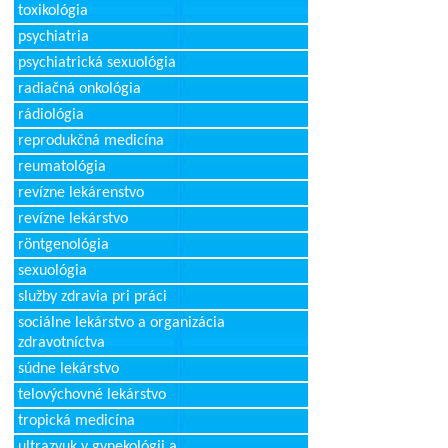
toxikológia
psychiatria
psychiatrická sexuológia
radiačná onkológia
rádiológia
reprodukčná medicína
reumatológia
revízne lekárenstvo
revízne lekárstvo
röntgenológia
sexuológia
služby zdravia pri práci
sociálne lekárstvo a organizácia
zdravotníctva
súdne lekárstvo
telovýchovné lekárstvo
tropická medicína
ultrazvuk v gynekológii a