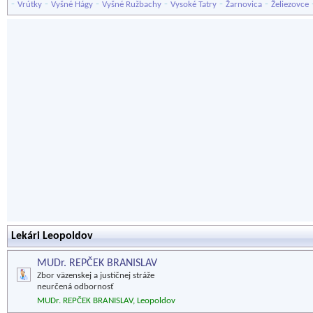
-
-
-
-
-
-
Vrútky
Vyšné Hágy
Vyšné Ružbachy
Vysoké Tatry
Žarnovica
Želiezovce
Lekári Leopoldov
MUDr. REPČEK BRANISLAV
Zbor väzenskej a justičnej stráže
neurčená odbornosť
MUDr. REPČEK BRANISLAV, Leopoldov