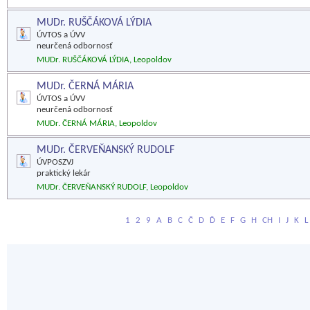
MUDr. RUŠČÁKOVÁ LÝDIA
ÚVTOS a ÚVV
neurčená odbornosť
MUDr. RUŠČÁKOVÁ LÝDIA, Leopoldov
MUDr. ČERNÁ MÁRIA
ÚVTOS a ÚVV
neurčená odbornosť
MUDr. ČERNÁ MÁRIA, Leopoldov
MUDr. ČERVEŇANSKÝ RUDOLF
ÚVPOSZVJ
praktický lekár
MUDr. ČERVEŇANSKÝ RUDOLF, Leopoldov
1
2
9
A
B
C
Č
D
Ď
E
F
G
H
CH
I
J
K
L