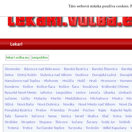
Táto webová stránka používa cookies. P
Lekari
lekari.volba.eu
Leopoldov
-
-
-
-
Slovensko
Bánovce nad Bebravou
Banská Bystrica
Banská Štiavnica
Bardej
-
-
-
-
-
Detva
Dolný Kubín
Dubnica nad Váhom
Dudince
Dunajská Lužná
Dunajsk
-
-
-
-
-
-
Hanušovce nad Topľou
Hlohovec
Hnúšťa
Holíč
Hraň
Hronovce
Humen
-
-
-
-
-
Komárno
Košice
Košice-Šaca
Košice - Šaca
Kováčová
Kráľovský Chlmec
-
-
-
-
-
-
Kysucké Nové Mesto
Lehnice
Leopoldov
Levice
Levoča
Likavka
Limbach
-
-
-
-
-
-
-
Lučenec
Lúčky
Malacky
Martin
Medzilaborce
Michalovce
Modra
Mol
-
-
-
-
-
Nižná
Nová Baňa
Nová Dubnica
Nováky
Nové Mesto nad Váhom
Nové Z
-
-
-
-
-
-
Považská Bystrica
Prešov
Prievidza
Pruské
Púchov
Rajec
Rajecké Tepli
-
-
-
-
-
-
-
-
-
Šaľa
Šamorín
Sečovce
Senec
Senica
Sereď
Skalica
Sliač
Snina
Sob
-
-
-
-
-
-
-
Strážske
Stropkov
Stupava
Štúrovo
Sučany
Šurany
Svätý Jur
Svidník
-
-
-
-
-
-
-
Trstená
Trstice
Turčianske Teplice
Turzovka
Tvrdošín
Veľké Kapušany