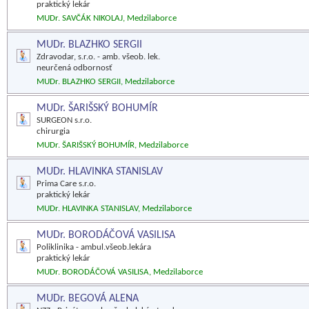
praktický lekár
MUDr. SAVČÁK NIKOLAJ, Medzilaborce
MUDr. BLAZHKO SERGII
Zdravodar, s.r.o. - amb. všeob. lek.
neurčená odbornosť
MUDr. BLAZHKO SERGII, Medzilaborce
MUDr. ŠARIŠSKÝ BOHUMÍR
SURGEON s.r.o.
chirurgia
MUDr. ŠARIŠSKÝ BOHUMÍR, Medzilaborce
MUDr. HLAVINKA STANISLAV
Prima Care s.r.o.
praktický lekár
MUDr. HLAVINKA STANISLAV, Medzilaborce
MUDr. BORODÁČOVÁ VASILISA
Poliklinika - ambul.všeob.lekára
praktický lekár
MUDr. BORODÁČOVÁ VASILISA, Medzilaborce
MUDr. BEGOVÁ ALENA