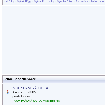
-
-
-
-
-
-
Vrútky
Vyšné Hágy
Vyšné Ružbachy
Vysoké Tatry
Žarnovica
Želiezovce
Lekári Medzilaborce
MUDr. DAŇOVÁ JUDITA
Sanart s.r.o. - PLPD
praktický lekár
MUDr. DAŇOVÁ JUDITA, Medzilaborce