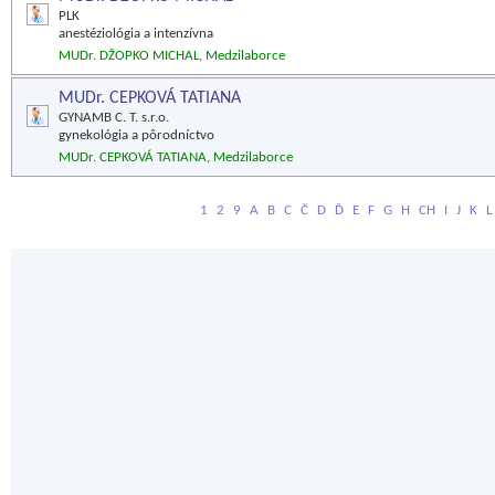
PLK
anestéziológia a intenzívna
MUDr. DŽOPKO MICHAL, Medzilaborce
MUDr. CEPKOVÁ TATIANA
GYNAMB C. T. s.r.o.
gynekológia a pôrodníctvo
MUDr. CEPKOVÁ TATIANA, Medzilaborce
1
2
9
A
B
C
Č
D
Ď
E
F
G
H
CH
I
J
K
L