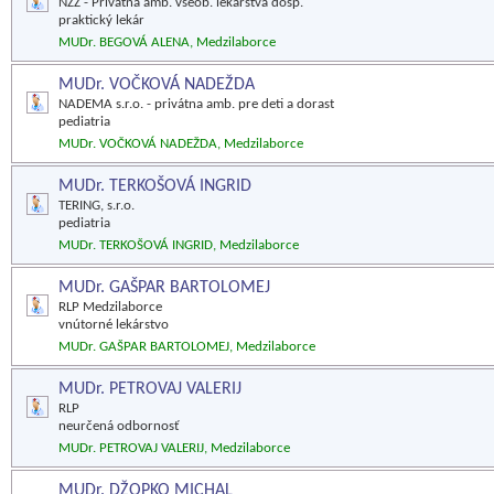
NZZ - Privátna amb. všeob. lekárstva dosp.
praktický lekár
MUDr. BEGOVÁ ALENA, Medzilaborce
MUDr. VOČKOVÁ NADEŽDA
NADEMA s.r.o. - privátna amb. pre deti a dorast
pediatria
MUDr. VOČKOVÁ NADEŽDA, Medzilaborce
MUDr. TERKOŠOVÁ INGRID
TERING, s.r.o.
pediatria
MUDr. TERKOŠOVÁ INGRID, Medzilaborce
MUDr. GAŠPAR BARTOLOMEJ
RLP Medzilaborce
vnútorné lekárstvo
MUDr. GAŠPAR BARTOLOMEJ, Medzilaborce
MUDr. PETROVAJ VALERIJ
RLP
neurčená odbornosť
MUDr. PETROVAJ VALERIJ, Medzilaborce
MUDr. DŽOPKO MICHAL