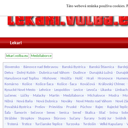
Táto webová stránka používa cookies. P
Lekari
lekari.volba.eu
Medzilaborce
-
-
-
-
Slovensko
Bánovce nad Bebravou
Banská Bystrica
Banská Štiavnica
Bardej
-
-
-
-
-
Detva
Dolný Kubín
Dubnica nad Váhom
Dudince
Dunajská Lužná
Dunajsk
-
-
-
-
-
-
Hanušovce nad Topľou
Hlohovec
Hnúšťa
Holíč
Hraň
Hronovce
Humen
-
-
-
-
-
Komárno
Košice
Košice-Šaca
Košice - Šaca
Kováčová
Kráľovský Chlmec
-
-
-
-
-
-
Kysucké Nové Mesto
Lehnice
Leopoldov
Levice
Levoča
Likavka
Limbach
-
-
-
-
-
-
-
Lučenec
Lúčky
Malacky
Martin
Medzilaborce
Michalovce
Modra
Mol
-
-
-
-
-
Nižná
Nová Baňa
Nová Dubnica
Nováky
Nové Mesto nad Váhom
Nové Z
-
-
-
-
-
-
Považská Bystrica
Prešov
Prievidza
Pruské
Púchov
Rajec
Rajecké Tepli
-
-
-
-
-
-
-
-
-
Šaľa
Šamorín
Sečovce
Senec
Senica
Sereď
Skalica
Sliač
Snina
Sob
-
-
-
-
-
-
-
Strážske
Stropkov
Stupava
Štúrovo
Sučany
Šurany
Svätý Jur
Svidník
-
-
-
-
-
-
-
Trstená
Trstice
Turčianske Teplice
Turzovka
Tvrdošín
Veľké Kapušany