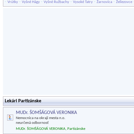
-
-
-
-
-
-
Vrútky
Vyšné Hágy
Vyšné Ružbachy
Vysoké Tatry
Žarnovica
Želiezovce
Lekári Partizánske
MUDr. ŠOMŠÁGOVÁ VERONIKA
Nemocnica na okraji mesta n.o.
neurčená odbornosť
MUDr. ŠOMŠÁGOVÁ VERONIKA, Partizánske