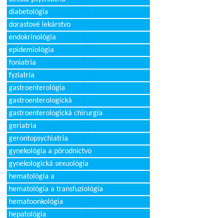
diabetológia
dorastové lekárstvo
endokrinológia
epidemiológia
foniatria
fyziatria
gastroenterológia
gastroenterologická
gastroenterologická chirurgia
geriatria
gerontopsychiatria
gynekológia a pôrodníctvo
gynekologická sexuológia
hematológia a
hematológia a transfuziológia
hematoonkológia
hepatológia