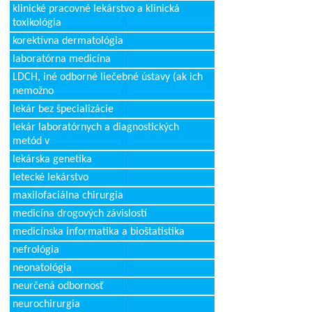
klinické pracovné lekárstvo a klinická
toxikológia
korektívna dermatológia
laboratórna medicína
LDCH, iné odborné liečebné ústavy (ak ich
nemožno
lekár bez špecializácie
lekár laboratórnych a diagnostických
metód v
lekárska genetika
letecké lekárstvo
maxilofaciálna chirurgia
medicína drogových závislostí
medicínska informatika a bioštatistika
nefrológia
neonatológia
neurčená odbornosť
neurochirurgia