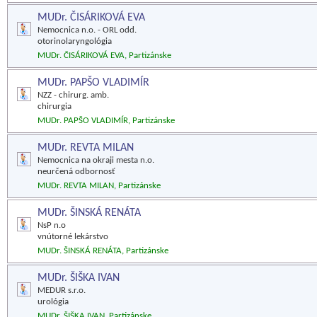
MUDr. ČISÁRIKOVÁ EVA
Nemocnica n.o. - ORL odd.
otorinolaryngológia
MUDr. ČISÁRIKOVÁ EVA, Partizánske
MUDr. PAPŠO VLADIMÍR
NZZ - chirurg. amb.
chirurgia
MUDr. PAPŠO VLADIMÍR, Partizánske
MUDr. REVTA MILAN
Nemocnica na okraji mesta n.o.
neurčená odbornosť
MUDr. REVTA MILAN, Partizánske
MUDr. ŠINSKÁ RENÁTA
NsP n.o
vnútorné lekárstvo
MUDr. ŠINSKÁ RENÁTA, Partizánske
MUDr. ŠIŠKA IVAN
MEDUR s.r.o.
urológia
MUDr. ŠIŠKA IVAN, Partizánske