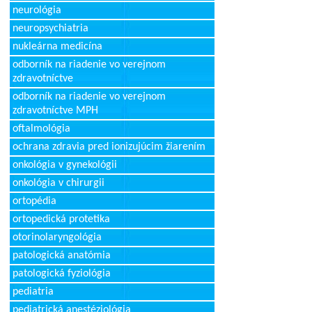
neurológia
neuropsychiatria
nukleárna medicína
odborník na riadenie vo verejnom
zdravotníctve
odborník na riadenie vo verejnom
zdravotníctve MPH
oftalmológia
ochrana zdravia pred ionizujúcim žiarením
onkológia v gynekológii
onkológia v chirurgii
ortopédia
ortopedická protetika
otorinolaryngológia
patologická anatómia
patologická fyziológia
pediatria
pediatrická anestéziológia