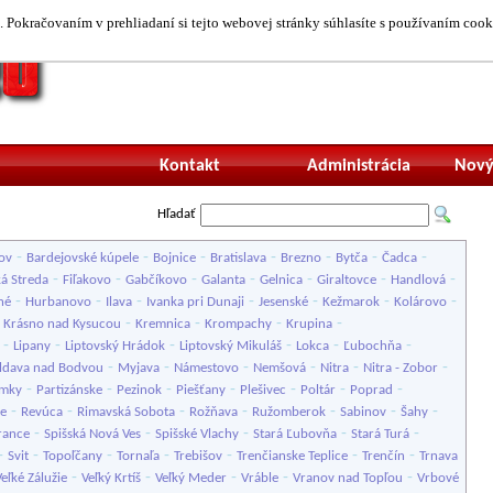
 Pokračovaním v prehliadaní si tejto webovej stránky súhlasíte s používaním cook
Neprihlásený uží
Kontakt
Administrácia
Nový
Hľadať
-
-
-
-
-
-
-
ov
Bardejovské kúpele
Bojnice
Bratislava
Brezno
Bytča
Čadca
-
-
-
-
-
-
-
á Streda
Fiľakovo
Gabčíkovo
Galanta
Gelnica
Giraltovce
Handlová
-
-
-
-
-
-
-
né
Hurbanovo
Ilava
Ivanka pri Dunaji
Jesenské
Kežmarok
Kolárovo
-
-
-
-
-
Krásno nad Kysucou
Kremnica
Krompachy
Krupina
-
-
-
-
-
-
Lipany
Liptovský Hrádok
Liptovský Mikuláš
Lokca
Ľubochňa
-
-
-
-
-
-
dava nad Bodvou
Myjava
Námestovo
Nemšová
Nitra
Nitra - Zobor
-
-
-
-
-
-
-
ámky
Partizánske
Pezinok
Piešťany
Plešivec
Poltár
Poprad
-
-
-
-
-
-
-
ce
Revúca
Rimavská Sobota
Rožňava
Ružomberok
Sabinov
Šahy
-
-
-
-
-
rance
Spišská Nová Ves
Spišské Vlachy
Stará Ľubovňa
Stará Turá
-
-
-
-
-
-
-
Svit
Topoľčany
Tornaľa
Trebišov
Trenčianske Teplice
Trenčín
Trnava
-
-
-
-
-
Veľké Zálužie
Veľký Krtíš
Veľký Meder
Vráble
Vranov nad Topľou
Vrbové