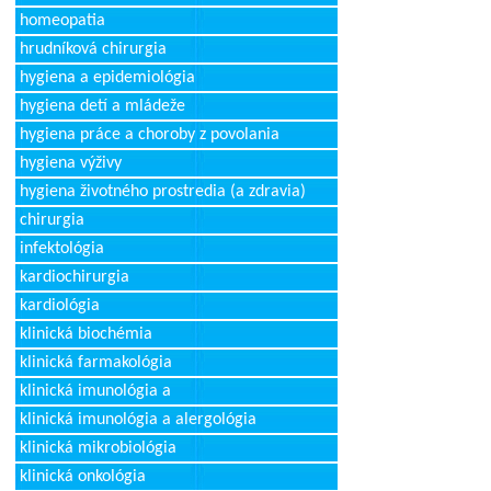
homeopatia
hrudníková chirurgia
hygiena a epidemiológia
hygiena detí a mládeže
hygiena práce a choroby z povolania
hygiena výživy
hygiena životného prostredia (a zdravia)
chirurgia
infektológia
kardiochirurgia
kardiológia
klinická biochémia
klinická farmakológia
klinická imunológia a
klinická imunológia a alergológia
klinická mikrobiológia
klinická onkológia