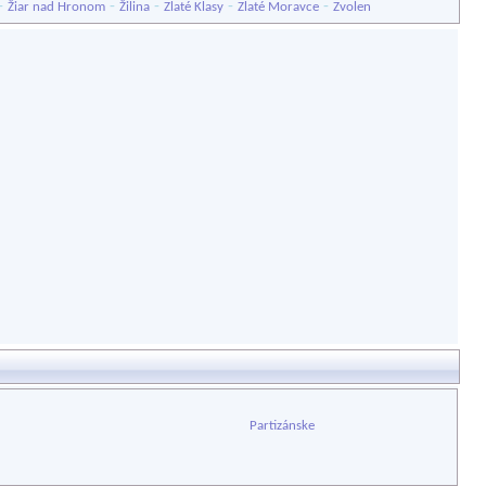
-
-
-
-
-
Žiar nad Hronom
Žilina
Zlaté Klasy
Zlaté Moravce
Zvolen
Partizánske