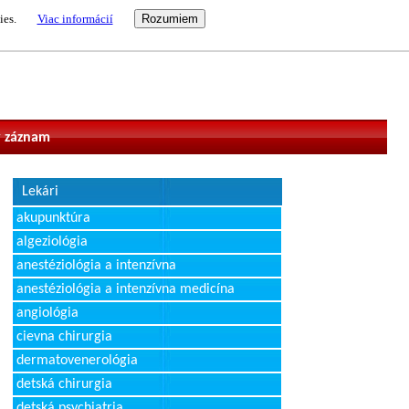
ies.
Viac informácií
vateľ
 záznam
Lekári
akupunktúra
algeziológia
anestéziológia a intenzívna
anestéziológia a intenzívna medicína
angiológia
cievna chirurgia
dermatovenerológia
detská chirurgia
detská psychiatria