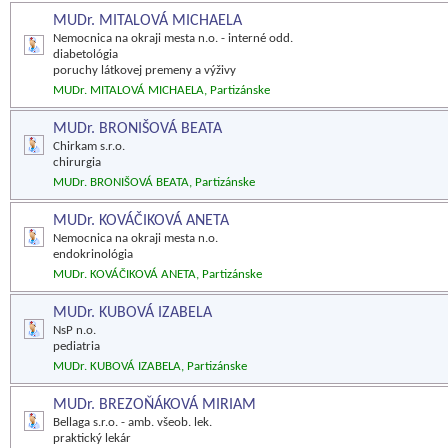
MUDr. MITALOVÁ MICHAELA
Nemocnica na okraji mesta n.o. - interné odd.
diabetológia
poruchy látkovej premeny a výživy
MUDr. MITALOVÁ MICHAELA, Partizánske
MUDr. BRONIŠOVÁ BEATA
Chirkam s.r.o.
chirurgia
MUDr. BRONIŠOVÁ BEATA, Partizánske
MUDr. KOVÁČIKOVÁ ANETA
Nemocnica na okraji mesta n.o.
endokrinológia
MUDr. KOVÁČIKOVÁ ANETA, Partizánske
MUDr. KUBOVÁ IZABELA
NsP n.o.
pediatria
MUDr. KUBOVÁ IZABELA, Partizánske
MUDr. BREZOŇÁKOVÁ MIRIAM
Bellaga s.r.o. - amb. všeob. lek.
praktický lekár