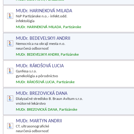
MUDr. HARINEKOVÁ MILADA
NsP Partizánske n.o..- infekt.odd.
infektológia
MUDr. HARINEKOVÁ MILADA, Partizánske
MUDr. BEDEVELSKYI ANDRII
Nemocnica na okraji mesta n.o.
neurčená odbornosť
MUDr. BEDEVELSKYI ANDRII, Partizánske
MUDr. RÁKOŠOVÁ LUCIA
Gynfesa s.r.o.
gynekológia a pôrodníctvo
MUDr. RÁKOŠOVÁ LUCIA, Partizánske
MUDr. BREZOVICKÁ DANA
Dialyzačné stredisko B. Braun Avitum s.r.o.
vnútorné lekárstvo
MUDr. BREZOVICKÁ DANA, Partizánske
MUDr. MARTYN ANDRII
CT, ultrasonografické
neurčená odbornosť