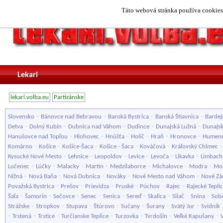
Táto webová stránka používa cookies.
Lekari
lekari.volba.eu
Partizánske
-
-
-
-
Slovensko
Bánovce nad Bebravou
Banská Bystrica
Banská Štiavnica
Bardej
-
-
-
-
-
Detva
Dolný Kubín
Dubnica nad Váhom
Dudince
Dunajská Lužná
Dunajsk
-
-
-
-
-
-
Hanušovce nad Topľou
Hlohovec
Hnúšťa
Holíč
Hraň
Hronovce
Humen
-
-
-
-
-
Komárno
Košice
Košice-Šaca
Košice - Šaca
Kováčová
Kráľovský Chlmec
-
-
-
-
-
-
Kysucké Nové Mesto
Lehnice
Leopoldov
Levice
Levoča
Likavka
Limbach
-
-
-
-
-
-
-
Lučenec
Lúčky
Malacky
Martin
Medzilaborce
Michalovce
Modra
Mol
-
-
-
-
-
Nižná
Nová Baňa
Nová Dubnica
Nováky
Nové Mesto nad Váhom
Nové Z
-
-
-
-
-
-
Považská Bystrica
Prešov
Prievidza
Pruské
Púchov
Rajec
Rajecké Tepli
-
-
-
-
-
-
-
-
-
Šaľa
Šamorín
Sečovce
Senec
Senica
Sereď
Skalica
Sliač
Snina
Sob
-
-
-
-
-
-
-
Strážske
Stropkov
Stupava
Štúrovo
Sučany
Šurany
Svätý Jur
Svidník
-
-
-
-
-
-
-
Trstená
Trstice
Turčianske Teplice
Turzovka
Tvrdošín
Veľké Kapušany