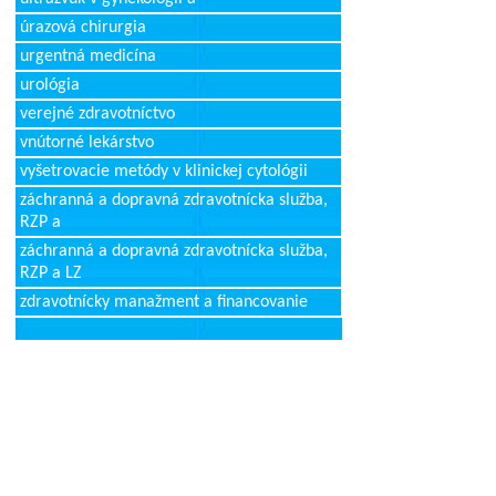
úrazová chirurgia
urgentná medicína
urológia
verejné zdravotníctvo
vnútorné lekárstvo
vyšetrovacie metódy v klinickej cytológii
záchranná a dopravná zdravotnícka služba,
RZP a
záchranná a dopravná zdravotnícka služba,
RZP a LZ
zdravotnícky manažment a financovanie