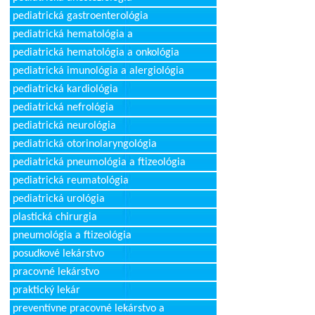
pediatrická gastroenterológia
pediatrická hematológia a
pediatrická hematológia a onkológia
pediatrická imunológia a alergiológia
pediatrická kardiológia
pediatrická nefrológia
pediatrická neurológia
pediatrická otorinolaryngológia
pediatrická pneumológia a ftizeológia
pediatrická reumatológia
pediatrická urológia
plastická chirurgia
pneumológia a ftizeológia
posudkové lekárstvo
pracovné lekárstvo
praktický lekár
preventívne pracovné lekárstvo a