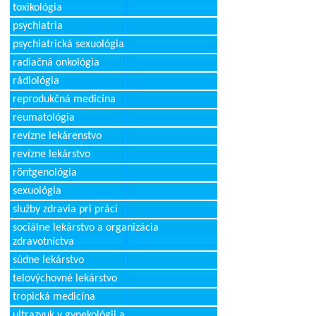
toxikológia
psychiatria
psychiatrická sexuológia
radiačná onkológia
rádiológia
reprodukčná medicína
reumatológia
revízne lekárenstvo
revízne lekárstvo
röntgenológia
sexuológia
služby zdravia pri práci
sociálne lekárstvo a organizácia
zdravotníctva
súdne lekárstvo
telovýchovné lekárstvo
tropická medicína
ultrazvuk v gynekológii a