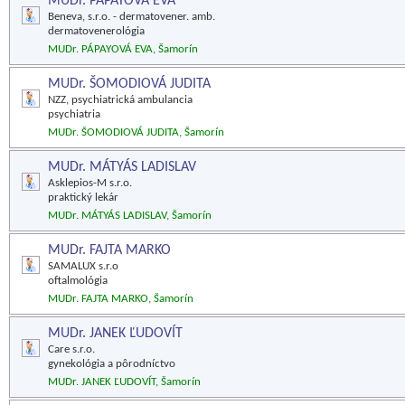
MUDr. PÁPAYOVÁ EVA
Beneva, s.r.o. - dermatovener. amb.
dermatovenerológia
MUDr. PÁPAYOVÁ EVA, Šamorín
MUDr. ŠOMODIOVÁ JUDITA
NZZ, psychiatrická ambulancia
psychiatria
MUDr. ŠOMODIOVÁ JUDITA, Šamorín
MUDr. MÁTYÁS LADISLAV
Asklepios-M s.r.o.
praktický lekár
MUDr. MÁTYÁS LADISLAV, Šamorín
MUDr. FAJTA MARKO
SAMALUX s.r.o
oftalmológia
MUDr. FAJTA MARKO, Šamorín
MUDr. JANEK ĽUDOVÍT
Care s.r.o.
gynekológia a pôrodníctvo
MUDr. JANEK ĽUDOVÍT, Šamorín