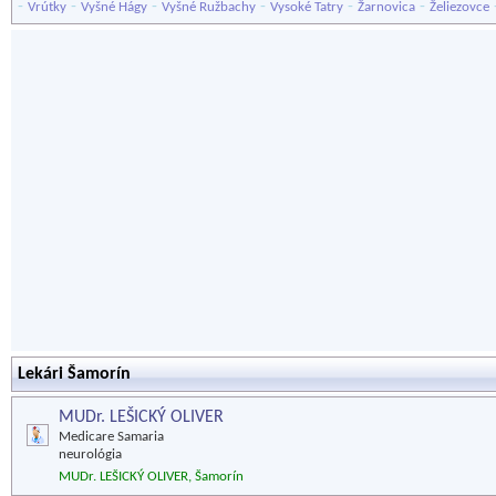
-
-
-
-
-
-
Vrútky
Vyšné Hágy
Vyšné Ružbachy
Vysoké Tatry
Žarnovica
Želiezovce
Lekári Šamorín
MUDr. LEŠICKÝ OLIVER
Medicare Samaria
neurológia
MUDr. LEŠICKÝ OLIVER, Šamorín