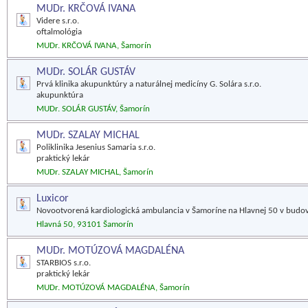
MUDr. KRČOVÁ IVANA
Videre s.r.o.
oftalmológia
MUDr. KRČOVÁ IVANA, Šamorín
MUDr. SOLÁR GUSTÁV
Prvá klinika akupunktúry a naturálnej medicíny G. Solára s.r.o.
akupunktúra
MUDr. SOLÁR GUSTÁV, Šamorín
MUDr. SZALAY MICHAL
Poliklinika Jesenius Samaria s.r.o.
praktický lekár
MUDr. SZALAY MICHAL, Šamorín
Luxicor
Novootvorená kardiologická ambulancia v Šamoríne na Hlavnej 50 v budove
Hlavná 50, 93101 Šamorín
MUDr. MOTÚZOVÁ MAGDALÉNA
STARBIOS s.r.o.
praktický lekár
MUDr. MOTÚZOVÁ MAGDALÉNA, Šamorín