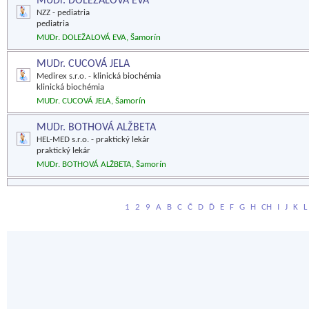
MUDr. DOLEŽALOVÁ EVA
NZZ - pediatria
pediatria
MUDr. DOLEŽALOVÁ EVA, Šamorín
MUDr. CUCOVÁ JELA
Medirex s.r.o. - klinická biochémia
klinická biochémia
MUDr. CUCOVÁ JELA, Šamorín
MUDr. BOTHOVÁ ALŽBETA
HEL-MED s.r.o. - praktický lekár
praktický lekár
MUDr. BOTHOVÁ ALŽBETA, Šamorín
1
2
9
A
B
C
Č
D
Ď
E
F
G
H
CH
I
J
K
L