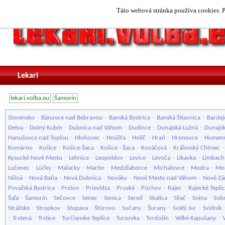
Táto webová stránka používa cookies. P
Lekari
lekari.volba.eu
Šamorín
-
-
-
-
Slovensko
Bánovce nad Bebravou
Banská Bystrica
Banská Štiavnica
Bardej
-
-
-
-
-
Detva
Dolný Kubín
Dubnica nad Váhom
Dudince
Dunajská Lužná
Dunajsk
-
-
-
-
-
-
Hanušovce nad Topľou
Hlohovec
Hnúšťa
Holíč
Hraň
Hronovce
Humen
-
-
-
-
-
Komárno
Košice
Košice-Šaca
Košice - Šaca
Kováčová
Kráľovský Chlmec
-
-
-
-
-
-
Kysucké Nové Mesto
Lehnice
Leopoldov
Levice
Levoča
Likavka
Limbach
-
-
-
-
-
-
-
Lučenec
Lúčky
Malacky
Martin
Medzilaborce
Michalovce
Modra
Mol
-
-
-
-
-
Nižná
Nová Baňa
Nová Dubnica
Nováky
Nové Mesto nad Váhom
Nové Z
-
-
-
-
-
-
Považská Bystrica
Prešov
Prievidza
Pruské
Púchov
Rajec
Rajecké Tepli
-
-
-
-
-
-
-
-
-
Šaľa
Šamorín
Sečovce
Senec
Senica
Sereď
Skalica
Sliač
Snina
Sob
-
-
-
-
-
-
-
Strážske
Stropkov
Stupava
Štúrovo
Sučany
Šurany
Svätý Jur
Svidník
-
-
-
-
-
-
-
Trstená
Trstice
Turčianske Teplice
Turzovka
Tvrdošín
Veľké Kapušany