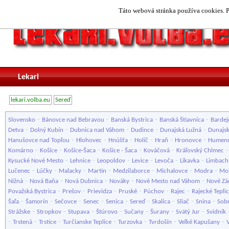
Táto webová stránka používa cookies. P
Lekari
lekari.volba.eu
Sereď
-
-
-
-
Slovensko
Bánovce nad Bebravou
Banská Bystrica
Banská Štiavnica
Bardej
-
-
-
-
-
Detva
Dolný Kubín
Dubnica nad Váhom
Dudince
Dunajská Lužná
Dunajsk
-
-
-
-
-
-
Hanušovce nad Topľou
Hlohovec
Hnúšťa
Holíč
Hraň
Hronovce
Humen
-
-
-
-
-
Komárno
Košice
Košice-Šaca
Košice - Šaca
Kováčová
Kráľovský Chlmec
-
-
-
-
-
-
Kysucké Nové Mesto
Lehnice
Leopoldov
Levice
Levoča
Likavka
Limbach
-
-
-
-
-
-
-
Lučenec
Lúčky
Malacky
Martin
Medzilaborce
Michalovce
Modra
Mol
-
-
-
-
-
Nižná
Nová Baňa
Nová Dubnica
Nováky
Nové Mesto nad Váhom
Nové Z
-
-
-
-
-
-
Považská Bystrica
Prešov
Prievidza
Pruské
Púchov
Rajec
Rajecké Tepli
-
-
-
-
-
-
-
-
-
Šaľa
Šamorín
Sečovce
Senec
Senica
Sereď
Skalica
Sliač
Snina
Sob
-
-
-
-
-
-
-
Strážske
Stropkov
Stupava
Štúrovo
Sučany
Šurany
Svätý Jur
Svidník
-
-
-
-
-
-
-
Trstená
Trstice
Turčianske Teplice
Turzovka
Tvrdošín
Veľké Kapušany