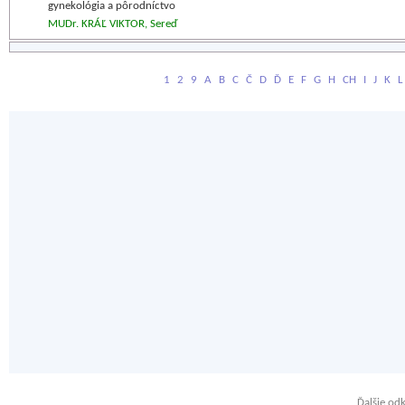
gynekológia a pôrodníctvo
MUDr. KRÁĽ VIKTOR, Sereď
1
2
9
A
B
C
Č
D
Ď
E
F
G
H
CH
I
J
K
L
Ďalšie od