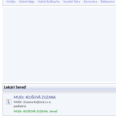
-
-
-
-
-
-
Vrútky
Vyšné Hágy
Vyšné Ružbachy
Vysoké Tatry
Žarnovica
Želiezovce
Lekári Sereď
MUDr. KOJŠOVÁ ZUZANA
MUDr. Zuzana Kojšová s.r.o.
pediatria
MUDr. KOJŠOVÁ ZUZANA, Sereď