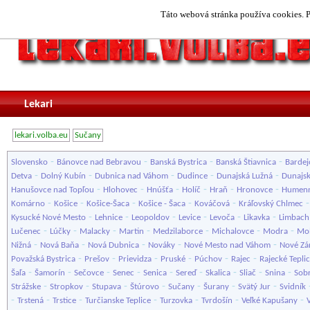
Táto webová stránka používa cookies. P
Lekari
lekari.volba.eu
Sučany
-
-
-
-
Slovensko
Bánovce nad Bebravou
Banská Bystrica
Banská Štiavnica
Bardej
-
-
-
-
-
Detva
Dolný Kubín
Dubnica nad Váhom
Dudince
Dunajská Lužná
Dunajsk
-
-
-
-
-
-
Hanušovce nad Topľou
Hlohovec
Hnúšťa
Holíč
Hraň
Hronovce
Humen
-
-
-
-
-
Komárno
Košice
Košice-Šaca
Košice - Šaca
Kováčová
Kráľovský Chlmec
-
-
-
-
-
-
Kysucké Nové Mesto
Lehnice
Leopoldov
Levice
Levoča
Likavka
Limbach
-
-
-
-
-
-
-
Lučenec
Lúčky
Malacky
Martin
Medzilaborce
Michalovce
Modra
Mol
-
-
-
-
-
Nižná
Nová Baňa
Nová Dubnica
Nováky
Nové Mesto nad Váhom
Nové Z
-
-
-
-
-
-
Považská Bystrica
Prešov
Prievidza
Pruské
Púchov
Rajec
Rajecké Tepli
-
-
-
-
-
-
-
-
-
Šaľa
Šamorín
Sečovce
Senec
Senica
Sereď
Skalica
Sliač
Snina
Sob
-
-
-
-
-
-
-
Strážske
Stropkov
Stupava
Štúrovo
Sučany
Šurany
Svätý Jur
Svidník
-
-
-
-
-
-
-
Trstená
Trstice
Turčianske Teplice
Turzovka
Tvrdošín
Veľké Kapušany