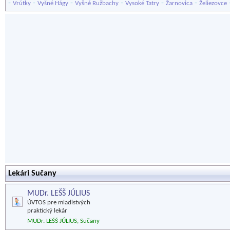
-
-
-
-
-
-
Vrútky
Vyšné Hágy
Vyšné Ružbachy
Vysoké Tatry
Žarnovica
Želiezovce
Lekári Sučany
MUDr. LEŠŠ JÚLIUS
ÚVTOS pre mladistvých
praktický lekár
MUDr. LEŠŠ JÚLIUS, Sučany