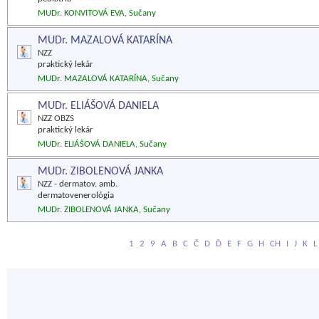
MUDr. KONVITOVÁ EVA, Sučany
MUDr. MAZALOVÁ KATARÍNA
NZZ
praktický lekár
MUDr. MAZALOVÁ KATARÍNA, Sučany
MUDr. ELIÁŠOVÁ DANIELA
NZZ OBZS
praktický lekár
MUDr. ELIÁŠOVÁ DANIELA, Sučany
MUDr. ZIBOLENOVÁ JANKA
NZZ - dermatov. amb.
dermatovenerológia
MUDr. ZIBOLENOVÁ JANKA, Sučany
1
2
9
A
B
C
Č
D
Ď
E
F
G
H
CH
I
J
K
L