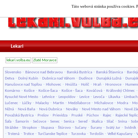
Táto webová stránka používa cookies. P
Lekari
lekari.volba.eu
Zlaté Moravce
-
-
-
-
Slovensko
Bánovce nad Bebravou
Banská Bystrica
Banská Štiavnica
Bardej
-
-
-
-
-
Detva
Dolný Kubín
Dubnica nad Váhom
Dudince
Dunajská Lužná
Dunajsk
-
-
-
-
-
-
Hanušovce nad Topľou
Hlohovec
Hnúšťa
Holíč
Hraň
Hronovce
Humen
-
-
-
-
-
Komárno
Košice
Košice-Šaca
Košice - Šaca
Kováčová
Kráľovský Chlmec
-
-
-
-
-
-
Kysucké Nové Mesto
Lehnice
Leopoldov
Levice
Levoča
Likavka
Limbach
-
-
-
-
-
-
-
Lučenec
Lúčky
Malacky
Martin
Medzilaborce
Michalovce
Modra
Mol
-
-
-
-
-
Nižná
Nová Baňa
Nová Dubnica
Nováky
Nové Mesto nad Váhom
Nové Z
-
-
-
-
-
-
Považská Bystrica
Prešov
Prievidza
Pruské
Púchov
Rajec
Rajecké Tepli
-
-
-
-
-
-
-
-
-
Šaľa
Šamorín
Sečovce
Senec
Senica
Sereď
Skalica
Sliač
Snina
Sob
-
-
-
-
-
-
-
Strážske
Stropkov
Stupava
Štúrovo
Sučany
Šurany
Svätý Jur
Svidník
-
-
-
-
-
-
-
Trstená
Trstice
Turčianske Teplice
Turzovka
Tvrdošín
Veľké Kapušany