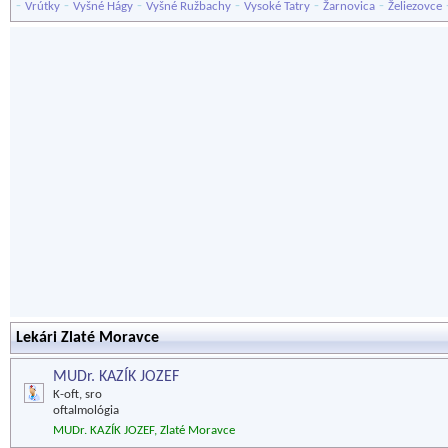
-
-
-
-
-
-
Vrútky
Vyšné Hágy
Vyšné Ružbachy
Vysoké Tatry
Žarnovica
Želiezovce
Lekári Zlaté Moravce
MUDr. KAZÍK JOZEF
K-oft, sro
oftalmológia
MUDr. KAZÍK JOZEF, Zlaté Moravce