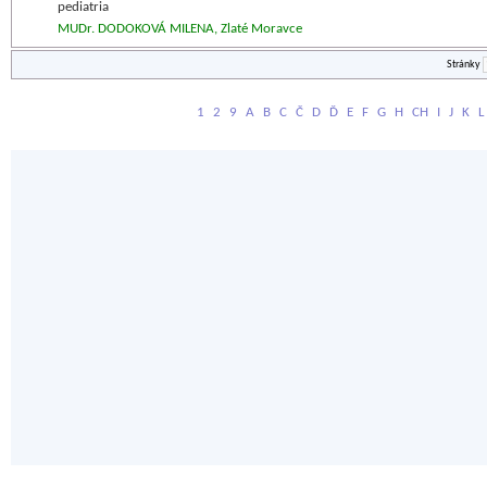
pediatria
MUDr. DODOKOVÁ MILENA, Zlaté Moravce
Stránky
1
2
9
A
B
C
Č
D
Ď
E
F
G
H
CH
I
J
K
L