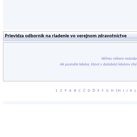
Prievidza odborník na riadenie vo verejnom zdravotníctve
Vášmu výberu nezodpo
Ak poznáte lekára, ktorý v databázi lekárov ch
1
2
9
A
B
C
Č
D
Ď
E
F
G
H
CH
I
J
K
L