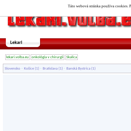
Táto webová stránka používa cookies. P
Lekari
lekari.volba.eu
onkológia v chirurgii
Skalica
-
-
-
Slovensko
Košice
(1)
Bratislava
(1)
Banská Bystrica
(1)