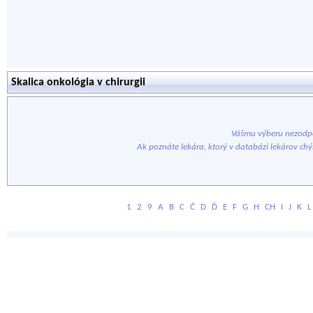
Skalica onkológia v chirurgii
Vášmu výberu nezodpo
Ak poznáte lekára, ktorý v databázi lekárov ch
1
2
9
A
B
C
Č
D
Ď
E
F
G
H
CH
I
J
K
L