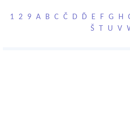
1
2
9
A
B
C
Č
D
Ď
E
F
G
H
Š
T
U
V