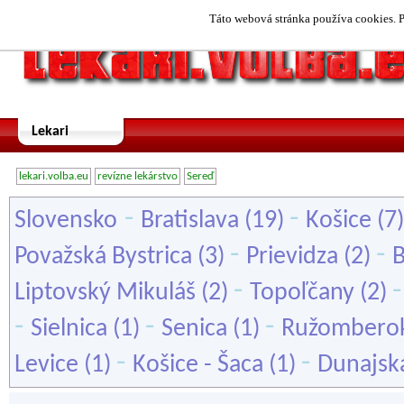
Táto webová stránka používa cookies. P
Lekari
lekari.volba.eu
revízne lekárstvo
Sereď
-
-
Slovensko
Bratislava
(19)
Košice
(7
-
-
Považská Bystrica
(3)
Prievidza
(2)
B
-
Liptovský Mikuláš
(2)
Topoľčany
(2)
-
-
-
Sielnica
(1)
Senica
(1)
Ružombero
-
-
Levice
(1)
Košice - Šaca
(1)
Dunajsk